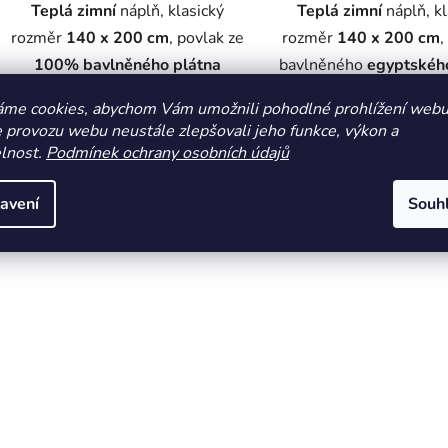
Teplá zimní
náplň, klasický
Teplá zimní
náplň, kl
rozměr
140 x 200 cm
, povlak ze
rozměr
140 x 200 cm
,
100%
bavlněného plátna
bavlněného
egyptskéh
áme cookies, abychom Vám umožnili pohodlné prohlížení webu 
O
 provozu webu neustále zlepšovali jeho funkce, výkon a
v
elnost.
Podmínek ochrany osobních údajů
l
á
avení
Souh
d
a
c
í
p
r
v
k
y
v
ý