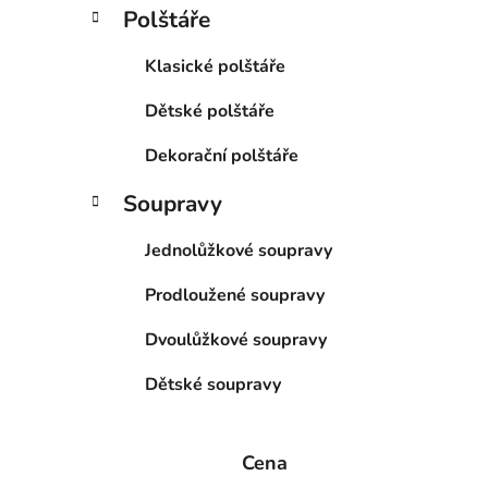
í
Polštáře
p
a
Klasické polštáře
n
Dětské polštáře
e
l
Dekorační polštáře
Soupravy
Jednolůžkové soupravy
Prodloužené soupravy
Dvoulůžkové soupravy
Dětské soupravy
Cena