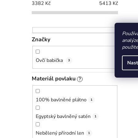
3382
Kč
5413
Kč
Použív
Značky
analýze
použit
Ovčí babička
3
Nast
Materiál povlaku
?
100% bavlněné plátno
1
Egyptský bavlněný satén
1
Nebělený přírodní len
1