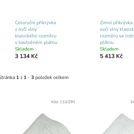
Celoroční přikrývka
Zimní přikrývka 
z ovčí vlny
ovčí vlny klasic
klasického rozměru
rozměru ve ln
v bavlněném plátnu
plátnu
Skladem
Skladem
3 134 Kč
5 413 Kč
Stránka
1
z
1
-
3
položek celkem
V
Kód:
110/ZIM
K
ý
p
s