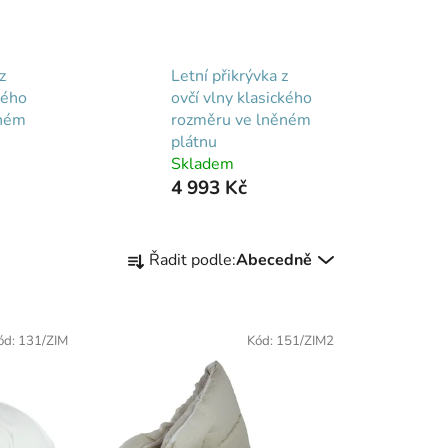
z
Letní přikrývka z
kého
ovčí vlny klasického
ěném
rozměru ve lněném
plátnu
Skladem
4 993 Kč
Ř
Řadit podle:
Abecedně
a
z
e
ód:
131/ZIM
Kód:
151/ZIM2
n
í
p
r