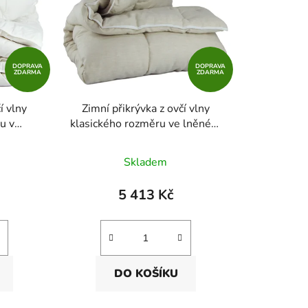
o
d
u
k
DOPRAVA
DOPRAVA
t
ZDARMA
ZDARMA
ů
í vlny
Zimní přikrývka z ovčí vlny
u v
klasického rozměru ve lněném
nu
plátnu
Skladem
5 413 Kč
DO KOŠÍKU