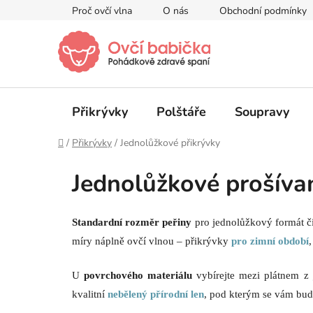
Přejít
Proč ovčí vlna
O nás
Obchodní podmínky
na
obsah
Přikrývky
Polštáře
Soupravy
Domů
/
Přikrývky
/
Jednolůžkové přikrývky
Jednolůžkové prošíva
Standardní rozměr peřiny
pro jednolůžkový formát č
míry náplně ovčí vlnou –
přikrývky
pro zimní
období
U
povrchového materiálu
vybírejte mezi plátnem
z
kvalitní
nebělený přírodní len
, pod kterým se vám bude