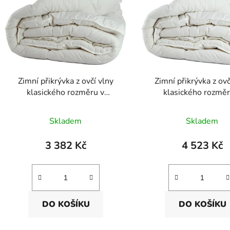
p
r
o
d
u
k
Zimní přikrývka z ovčí vlny
Zimní přikrývka z ovč
t
klasického rozměru v
klasického rozměr
bavlněném plátnu
saténovém plát
ů
Skladem
Skladem
3 382 Kč
4 523 Kč
DO KOŠÍKU
DO KOŠÍKU