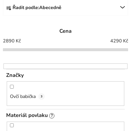
Ř
Řadit podle:
Abecedně
a
z
e
Cena
n
í
2890
Kč
4290
Kč
p
r
o
d
Značky
u
k
t
Ovčí babička
3
ů
Materiál povlaku
?