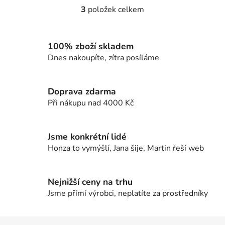
3
položek celkem
O
v
l
100% zboží skladem
á
d
Dnes nakoupíte, zítra posíláme
a
c
í
Doprava zdarma
p
Při nákupu nad 4000 Kč
r
v
k
Jsme konkrétní lidé
y
Honza to vymýšlí, Jana šije, Martin řeší web
v
ý
p
Nejnižší ceny na trhu
i
Jsme přímí výrobci, neplatíte za prostředníky
s
u
Z