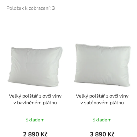
Položek k zobrazení:
3
V
ý
p
i
s
p
r
o
d
Velký polštář z ovčí vlny
Velký polštář z ovčí vlny
u
v bavlněném plátnu
v saténovém plátnu
k
t
Skladem
Skladem
ů
2 890 Kč
3 890 Kč