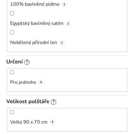
100% bavlněné plátno
1
Egyptský bavlněný satén
1
Nebělený přírodní len
1
Určení
?
Pro jednoho
3
Velikost polštáře
?
Velký 90 x 70 cm
3