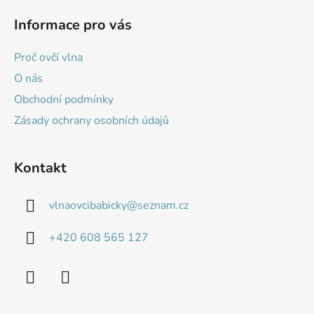
á
Informace pro vás
p
a
Proč ovčí vlna
t
O nás
í
Obchodní podmínky
Zásady ochrany osobních údajů
Kontakt
vlnaovcibabicky
@
seznam.cz
+420 608 565 127