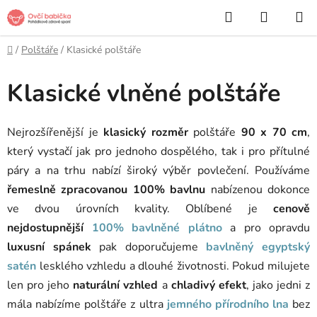
Přejít
Hledat
NÁKUP
na
KOŠÍK
obsah
Domů
/
Polštáře
/
Klasické polštáře
Klasické vlněné polštáře
Nejrozšířenější je
klasický rozměr
polštáře
90 x 70 cm
,
který vystačí jak pro jednoho dospělého, tak i pro přítulné
páry a na trhu nabízí široký výběr povlečení. Používáme
řemeslně zpracovanou 100% bavlnu
nabízenou dokonce
ve dvou úrovních kvality. Oblíbené je
cenově
nejdostupnější
100% bavlněné plátno
a pro opravdu
luxusní spánek
pak doporučujeme
bavlněný egyptský
satén
lesklého vzhledu a dlouhé životnosti. Pokud milujete
len pro jeho
naturální vzhled
a
chladivý efekt
, jako jedni z
mála nabízíme polštáře z ultra
jemného přírodního lna
bez