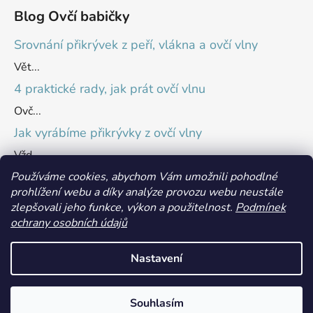
Blog Ovčí babičky
Srovnání přikrývek z peří, vlákna a ovčí vlny
Vět...
4 praktické rady, jak prát ovčí vlnu
Ovč...
Jak vyrábíme přikrývky z ovčí vlny
Vžd...
Používáme cookies, abychom Vám umožnili pohodlné
prohlížení webu a díky analýze provozu webu neustále
Přijímáme online platby
zlepšovali jeho funkce, výkon a použitelnost.
Podmínek
ochrany osobních údajů
Nastavení
Souhlasím
Vytvořil Shoptet