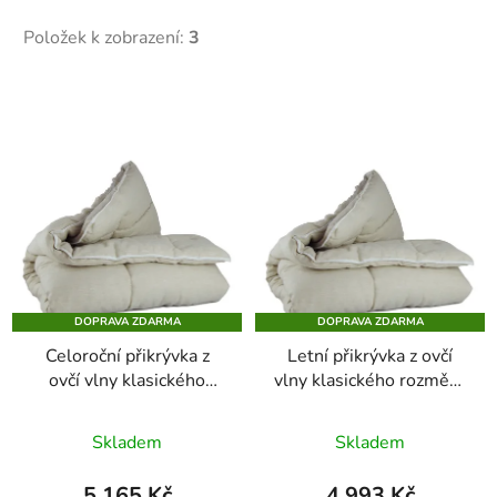
Položek k zobrazení:
3
V
ý
p
i
s
p
r
o
DOPRAVA ZDARMA
DOPRAVA ZDARMA
d
Celoroční přikrývka z
Letní přikrývka z ovčí
u
ovčí vlny klasického
vlny klasického rozměru
k
rozměru ve lněném
ve lněném plátnu
t
plátnu
Skladem
Skladem
ů
5 165 Kč
4 993 Kč