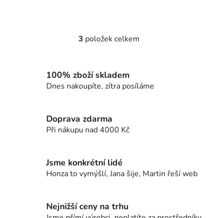
3
položek celkem
O
v
l
100% zboží skladem
á
d
Dnes nakoupíte, zítra posíláme
a
c
í
Doprava zdarma
p
Při nákupu nad 4000 Kč
r
v
k
Jsme konkrétní lidé
y
Honza to vymýšlí, Jana šije, Martin řeší web
v
ý
p
Nejnižší ceny na trhu
i
Jsme přímí výrobci, neplatíte za prostředníky