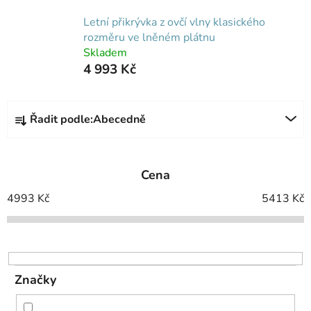
Letní přikrývka z ovčí vlny klasického
rozměru ve lněném plátnu
Skladem
4 993 Kč
Ř
Řadit podle:
Abecedně
a
z
e
Cena
n
í
4993
Kč
5413
Kč
p
r
o
d
Značky
u
k