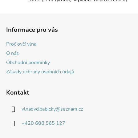
s
u
Z
á
Informace pro vás
p
a
Proč ovčí vlna
t
O nás
í
Obchodní podmínky
Zásady ochrany osobních údajů
Kontakt
vlnaovcibabicky
@
seznam.cz
+420 608 565 127