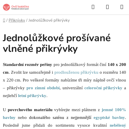
Přejít
Hledat
NÁKUP
na
KOŠÍK
obsah
Domů
/
Přikrývky
/
Jednolůžkové přikrývky
Jednolůžkové prošívané
vlněné přikrývky
Standardní rozměr peřiny
pro jednolůžkový formát činí
140 x 200
cm
. Zvolit lze samozřejmě i
prodlouženou přikrývku
o rozměru 140
x 220 cm. Pro veškeré formáty nabízíme tři míry náplně ovčí vlnou
–
přikrývky
pro zimní
období
, univerzální
celoroční přikrývky
a
nejlehčí
letní přikrývky
.
U
povrchového materiálu
vybírejte mezi plátnem
z
jemné 100%
bavlny
nebo
dokonalého saténu z nejjemnější
egyptské bavlny
.
Posledně jsme přidali do sortimentu vysoce kvalitní
nebělený