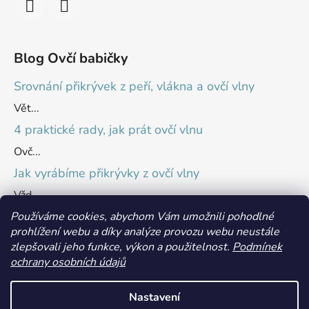
Blog Ovčí babičky
Srovnání přikrývek z peří, vlákna a ovčí vlny
Vět...
4 praktické rady, jak prát ovčí vlnu
Ovč...
Jak vyrábíme přikrývky z ovčí vlny
Vžd...
Používáme cookies, abychom Vám umožnili pohodlné
prohlížení webu a díky analýze provozu webu neustále
Přijímáme online platby
zlepšovali jeho funkce, výkon a použitelnost.
Podmínek
ochrany osobních údajů
Nastavení