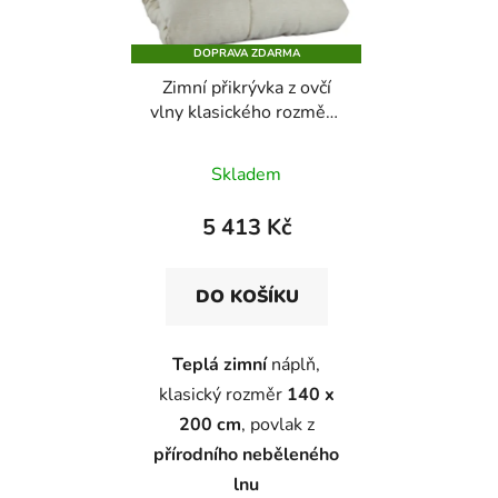
DOPRAVA ZDARMA
Zimní přikrývka z ovčí
vlny klasického rozměru
ve lněném plátnu
Skladem
5 413 Kč
DO KOŠÍKU
Teplá zimní
náplň,
klasický rozměr
140 x
200 cm
, povlak z
přírodního neběleného
lnu