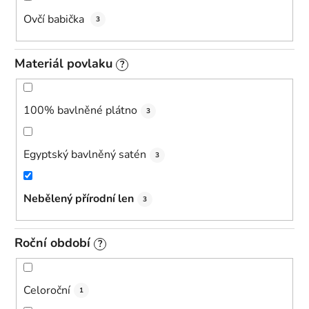
t
Ovčí babička
3
ů
Materiál povlaku
?
100% bavlněné plátno
3
Egyptský bavlněný satén
3
Nebělený přírodní len
3
Roční období
?
Celoroční
1