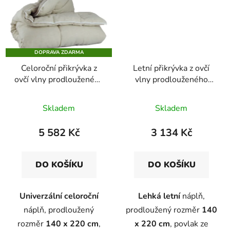
DOPRAVA ZDARMA
Celoroční přikrývka z
Letní přikrývka z ovčí
ovčí vlny prodlouženého
vlny prodlouženého
rozměru ve lněném
rozměru v bavlněném
plátnu
plátnu
Skladem
Skladem
5 582 Kč
3 134 Kč
DO KOŠÍKU
DO KOŠÍKU
Univerzální celoroční
Lehká letní
náplň,
náplň, prodloužený
prodloužený rozměr
140
rozměr
140 x 220 cm
,
x 220 cm
, povlak ze