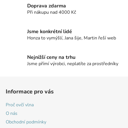
í
Doprava zdarma
p
Při nákupu nad 4000 Kč
r
v
k
Jsme konkrétní lidé
y
Honza to vymýšlí, Jana šije, Martin řeší web
v
ý
p
Nejnižší ceny na trhu
i
Jsme přímí výrobci, neplatíte za prostředníky
s
u
Z
á
Informace pro vás
p
a
Proč ovčí vlna
t
O nás
í
Obchodní podmínky