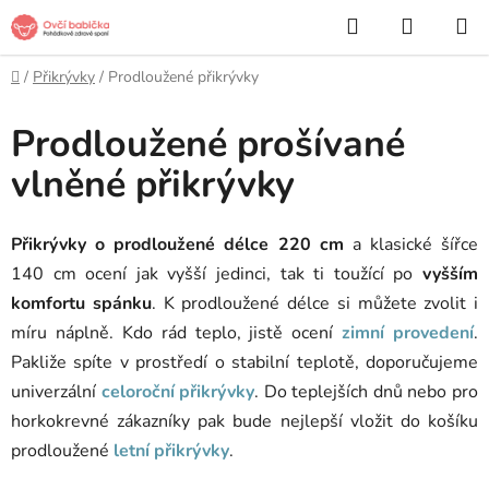
Přejít
Hledat
NÁKUP
na
KOŠÍK
obsah
Domů
/
Přikrývky
/
Prodloužené přikrývky
Prodloužené prošívané
vlněné přikrývky
Přikrývky o prodloužené délce 220 cm
a klasické šířce
140 cm ocení jak vyšší jedinci, tak ti toužící po
vyšším
komfortu spánku
. K prodloužené délce si můžete zvolit i
míru náplně. Kdo rád teplo, jistě ocení
zimní provedení
.
Pakliže spíte v prostředí o stabilní teplotě, doporučujeme
univerzální
celoroční přikrývky
. Do teplejších dnů nebo pro
horkokrevné zákazníky pak bude nejlepší vložit do košíku
prodloužené
letní přikrývky
.