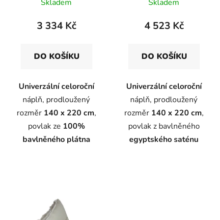
Skladem
Skladem
ů
3 334 Kč
4 523 Kč
DO KOŠÍKU
DO KOŠÍKU
Univerzální celoroční
Univerzální celoroční
náplň, prodloužený
náplň, prodloužený
rozměr
140 x 220 cm
,
rozměr
140 x 220 cm
,
povlak ze
100%
povlak z bavlněného
bavlněného plátna
egyptského saténu