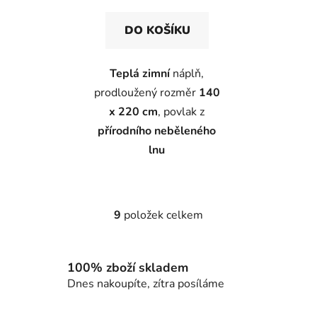
DO KOŠÍKU
Teplá zimní
náplň,
prodloužený rozměr
140
x 220 cm
, povlak z
přírodního neběleného
lnu
9
položek celkem
O
v
l
100% zboží skladem
á
d
Dnes nakoupíte, zítra posíláme
a
c