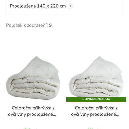
Prodloužená 140 x 220 cm
9
Položek k zobrazení:
9
V
ý
p
i
s
p
r
o
DOPRAVA ZDARMA
d
Celoroční přikrývka z
Celoroční přikrývka z
u
ovčí vlny prodlouženého
ovčí vlny prodlouženého
k
rozměru v bavlněném
rozměru v saténovém
t
plátnu
plátnu