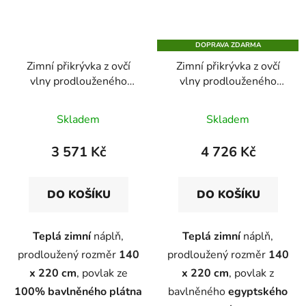
DOPRAVA ZDARMA
Zimní přikrývka z ovčí
Zimní přikrývka z ovčí
vlny prodlouženého
vlny prodlouženého
rozměru v bavlněném
rozměru v saténovém
plátnu
plátnu
Skladem
Skladem
3 571 Kč
4 726 Kč
DO KOŠÍKU
DO KOŠÍKU
Teplá zimní
náplň,
Teplá zimní
náplň,
prodloužený rozměr
140
prodloužený rozměr
140
x 220 cm
, povlak ze
x 220 cm
, povlak z
100%
bavlněného plátna
bavlněného
egyptského