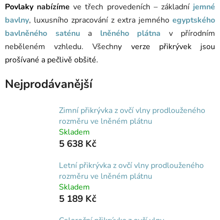
Povlaky
nabízíme
ve třech provedeních – základní
jemné
bavlny
, luxusního zpracování z extra jemného
egyptského
bavlněného saténu
a
lněného plátna
v přírodním
neběleném vzhledu. Všechn
y verze přikrývek jsou
prošívané a pečlivě obšité.
Nejprodávanější
Zimní přikrývka z ovčí vlny prodlouženého
rozměru ve lněném plátnu
Skladem
5 638 Kč
Letní přikrývka z ovčí vlny prodlouženého
rozměru ve lněném plátnu
Skladem
5 189 Kč