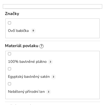
o
d
Značky
u
k
t
Ovčí babička
9
ů
Materiál povlaku
?
100% bavlněné plátno
3
Egyptský bavlněný satén
3
Nebělený přírodní len
3