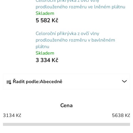
Celoroční přikrývka z ovčí vlny
prodlouženého rozměru ve lněném plátnu
Skladem
5 582 Kč
Celoroční přikrývka z ovčí vlny
prodlouženého rozměru v bavlněném
plátnu
Skladem
3 334 Kč
Ř
Řadit podle:
Abecedně
a
z
e
Cena
n
í
3134
Kč
5638
Kč
p
r