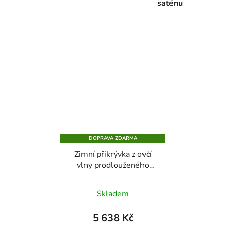
saténu
DOPRAVA ZDARMA
Zimní přikrývka z ovčí
vlny prodlouženého
rozměru ve lněném
plátnu
Skladem
5 638 Kč