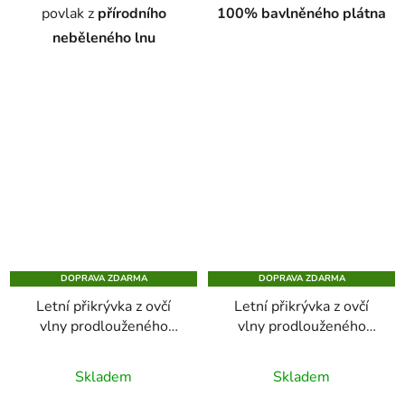
povlak z
přírodního
100%
bavlněného plátna
neběleného lnu
DOPRAVA ZDARMA
DOPRAVA ZDARMA
Letní přikrývka z ovčí
Letní přikrývka z ovčí
vlny prodlouženého
vlny prodlouženého
rozměru v saténovém
rozměru ve lněném
plátnu
plátnu
Skladem
Skladem