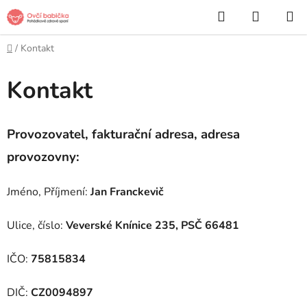
Přejít
Hledat
NÁKUP
na
KOŠÍK
obsah
Domů
/
Kontakt
Kontakt
Provozovatel, fakturační adresa, adresa
provozovny:
Jméno, Příjmení:
Jan Franckevič
Ulice, číslo:
Veverské Knínice 235, PSČ 66481
IČO:
75815834
DIČ:
CZ0094897