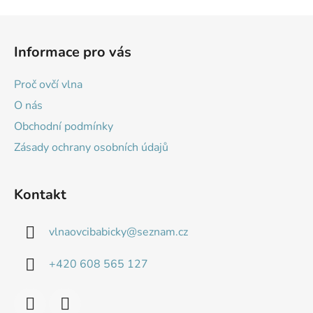
Z
á
Informace pro vás
p
a
Proč ovčí vlna
t
O nás
í
Obchodní podmínky
Zásady ochrany osobních údajů
Kontakt
vlnaovcibabicky
@
seznam.cz
+420 608 565 127