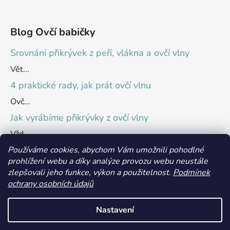
Blog Ovčí babičky
Srovnání přikrývek z peří, vlákna a ovčí vlny
Vět...
4 praktické rady, jak prát ovčí vlnu
Ovč...
Jak vyrábíme přikrývky z ovčí vlny
Vžd...
Používáme cookies, abychom Vám umožnili pohodlné
prohlížení webu a díky analýze provozu webu neustále
Přijímáme online platby
zlepšovali jeho funkce, výkon a použitelnost.
Podmínek
ochrany osobních údajů
Nastavení