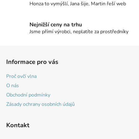
y
Honza to vymýšlí, Jana šije, Martin řeší web
v
ý
p
Nejnižší ceny na trhu
i
Jsme přímí výrobci, neplatíte za prostředníky
s
u
Z
á
Informace pro vás
p
a
Proč ovčí vlna
t
O nás
í
Obchodní podmínky
Zásady ochrany osobních údajů
Kontakt