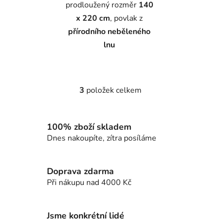
prodloužený rozměr
140
x 220 cm
, povlak z
přírodního neběleného
lnu
3
položek celkem
O
v
l
100% zboží skladem
á
d
Dnes nakoupíte, zítra posíláme
a
c
í
Doprava zdarma
p
Při nákupu nad 4000 Kč
r
v
k
Jsme konkrétní lidé