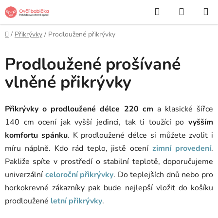
Přejít
Hledat
NÁKUP
na
KOŠÍK
obsah
Domů
/
Přikrývky
/
Prodloužené přikrývky
Prodloužené prošívané
vlněné přikrývky
Přikrývky o prodloužené délce 220 cm
a klasické šířce
140 cm ocení jak vyšší jedinci, tak ti toužící po
vyšším
komfortu spánku
. K prodloužené délce si můžete zvolit i
míru náplně. Kdo rád teplo, jistě ocení
zimní provedení
.
Pakliže spíte v prostředí o stabilní teplotě, doporučujeme
univerzální
celoroční přikrývky
. Do teplejších dnů nebo pro
horkokrevné zákazníky pak bude nejlepší vložit do košíku
prodloužené
letní přikrývky
.