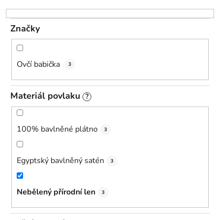
o
d
Značky
u
k
t
Ovčí babička
3
ů
Materiál povlaku
?
100% bavlněné plátno
3
Egyptský bavlněný satén
3
Nebělený přírodní len
3