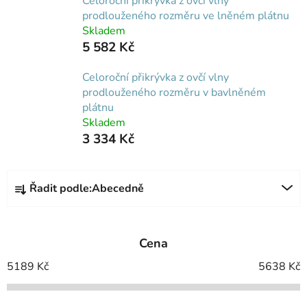
Celoroční přikrývka z ovčí vlny
prodlouženého rozměru ve lněném plátnu
Skladem
5 582 Kč
Celoroční přikrývka z ovčí vlny
prodlouženého rozměru v bavlněném
plátnu
Skladem
3 334 Kč
Ř
Řadit podle:
Abecedně
a
z
e
Cena
n
í
5189
Kč
5638
Kč
p
r