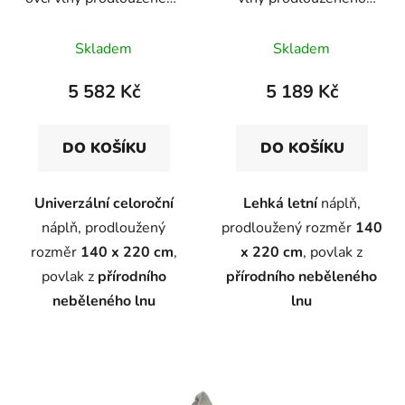
k
rozměru ve lněném
rozměru ve lněném
t
plátnu
plátnu
Skladem
Skladem
ů
5 582 Kč
5 189 Kč
DO KOŠÍKU
DO KOŠÍKU
Univerzální celoroční
Lehká letní
náplň,
náplň, prodloužený
prodloužený rozměr
140
rozměr
140 x 220 cm
,
x 220 cm
, povlak z
povlak z
přírodního
přírodního neběleného
neběleného lnu
lnu