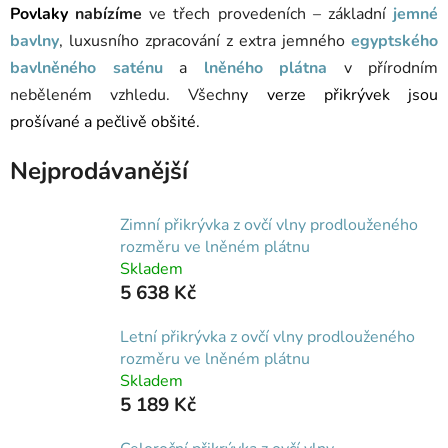
Povlaky
nabízíme
ve třech provedeních – základní
jemné
bavlny
, luxusního zpracování z extra jemného
egyptského
bavlněného saténu
a
lněného plátna
v přírodním
neběleném vzhledu. Všechn
y verze přikrývek jsou
prošívané a pečlivě obšité.
Nejprodávanější
Zimní přikrývka z ovčí vlny prodlouženého
rozměru ve lněném plátnu
Skladem
5 638 Kč
Letní přikrývka z ovčí vlny prodlouženého
rozměru ve lněném plátnu
Skladem
5 189 Kč