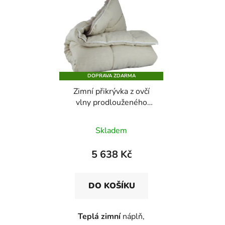
DOPRAVA ZDARMA
Zimní přikrývka z ovčí
vlny prodlouženého
rozměru ve lněném
plátnu
Skladem
5 638 Kč
DO KOŠÍKU
Teplá zimní
náplň,