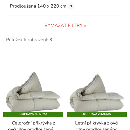
Prodloužená 140 x 220 cm
3
VYMAZAT FILTRY
Položek k zobrazení:
3
V
ý
p
i
s
p
r
o
DOPRAVA ZDARMA
DOPRAVA ZDARMA
d
Celoroční přikrývka z
Letní přikrývka z ovčí
u
ovčí vlny prodlouženého
vlny prodlouženého