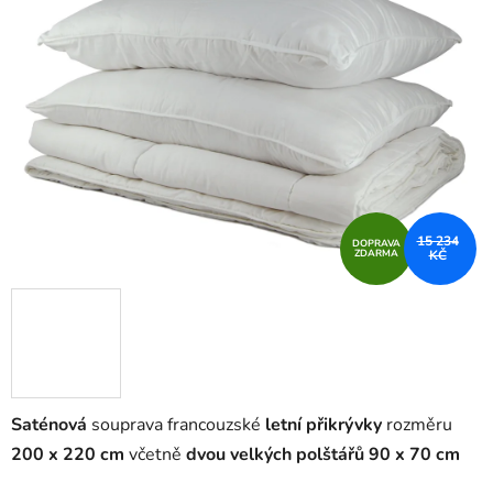
15 234
DOPRAVA
ZDARMA
KČ
Saténová
souprava francouzské
letní přikrývky
rozměru
200 x 220 cm
včetně
dvou velkých polštářů 90 x 70 cm