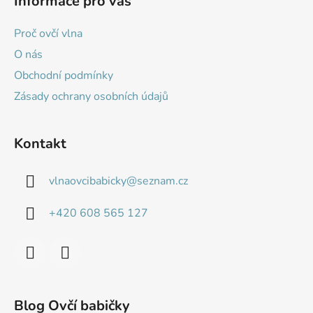
Informace pro vás
p
a
Proč ovčí vlna
t
O nás
í
Obchodní podmínky
Zásady ochrany osobních údajů
Kontakt
vlnaovcibabicky
@
seznam.cz
+420 608 565 127
Blog Ovčí babičky