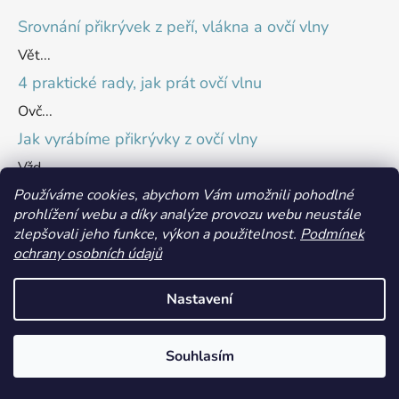
Srovnání přikrývek z peří, vlákna a ovčí vlny
Vět...
4 praktické rady, jak prát ovčí vlnu
Ovč...
Jak vyrábíme přikrývky z ovčí vlny
Vžd...
Používáme cookies, abychom Vám umožnili pohodlné
prohlížení webu a díky analýze provozu webu neustále
Přijímáme online platby
zlepšovali jeho funkce, výkon a použitelnost.
Podmínek
ochrany osobních údajů
Nastavení
Souhlasím
Vytvořil Shoptet
Copyright 2026
Ovčí babička
. Všechna práva vyhrazena.